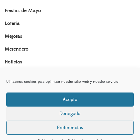
Fiestas de Mayo
Lotería
Mejoras
Merendero
Noticias
Romerías
Utilizamos cookies para optimizar nuestro sitio web y nuestro servicio.
Santuario
Acepto
Sin categoría
Denegado
sociedaddelavirgen.es©. By
Preferencias
www.eidosdesarrolloweb.com,
Aviso Legal,
Política de