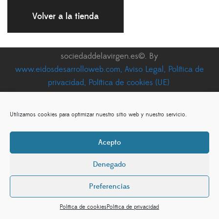
Volver a la tienda
sociedaddelavirgen.es©. By
www.eidosdesarrolloweb.com,
Aviso Legal,
Política de
privacidad,
Política de cookies (UE)
Utilizamos cookies para optimizar nuestro sitio web y nuestro servicio.
Acepto
Denegado
Preferencias
Política de cookies
Política de privacidad