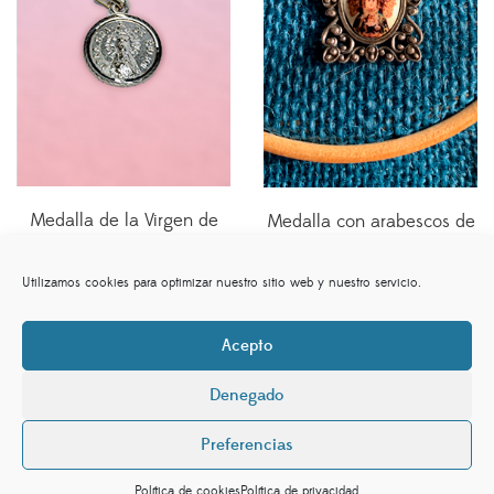
Medalla de la Virgen de
Medalla con arabescos de
plata pequeña 1
la Virgen de Belén
10,00
€
35,00
€
Utilizamos cookies para optimizar nuestro sitio web y nuestro servicio.
Acepto
Denegado
sociedaddelavirgen.es©. By
Preferencias
www.eidosdesarrolloweb.com,
Aviso Legal,
Política de
Política de cookies
Política de privacidad