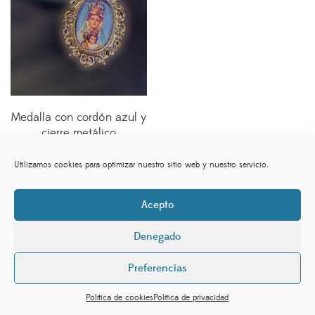
Medalla con cordón azul y
cierre metálico
7,00
€
Utilizamos cookies para optimizar nuestro sitio web y nuestro servicio.
Acepto
Denegado
sociedaddelavirgen.es©. By
Preferencias
www.eidosdesarrolloweb.com,
Aviso Legal,
Política de
privacidad,
Política de cookies (UE)
Política de cookies
Política de privacidad